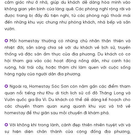
cảm giác như ở nhà, giúp du khách dễ dàng hòa mình vào
không gian yên bình của làng quê. Các phòng nghỉ rộng rãi và
được trang bị đầy đủ tiện nghi, từ các phòng ngủ thoải mái
đến những khu vực chung như phòng khách, nhà bếp và sân
vườn.
Mỗi homestay thường có những chủ nhân thân thiện và
nhiệt đới, sẵn sàng chia sẻ với du khách về lịch sử, truyền
thống và đặc sản ẩm thực của địa phương. Du khách có cơ
hội tham gia vào các hoạt động nông dân, như canh tác
ruộng, hái trái cây, hoặc thậm chí làm quen với cuộc sống
hàng ngày của người dân địa phương.
Ngoài ra, Homestay Sóc Sơn còn nằm gần các điểm tham
quan nổi tiếng như Khu di tích lịch sử cố đô Thăng Long và
Vườn quốc gia Ba Vì. Du khách có thể dễ dàng kế hoạch cho
các chuyến tham quan xung quanh khu vực và trở về
homestay để thư giãn sau mỗi chuyến đi khám phá.
Với không khí trong lành, cảnh đẹp thiên nhiên tuyệt vời và
sự hiện diện chân thành của cộng đồng địa phương,