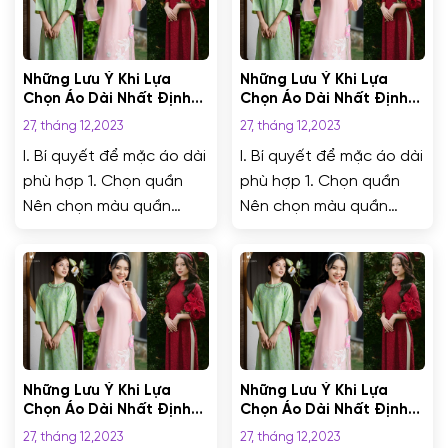
Những Lưu Ý Khi Lựa
Những Lưu Ý Khi Lựa
Chọn Áo Dài Nhất Định
Chọn Áo Dài Nhất Định
Bạn Phải Biết
Bạn Phải Biết
27, tháng 12,2023
27, tháng 12,2023
I. Bí quyết để mặc áo dài
I. Bí quyết để mặc áo dài
phù hợp 1. Chọn quần
phù hợp 1. Chọn quần
Nên chọn màu quần
Nên chọn màu quần
trùng với áo luôn là sự
trùng với áo luôn là sự
kết hợp đúng. Tuy nhiên,
kết hợp đúng. Tuy nhiên,
nếu bạn muốn thêm
nếu bạn muốn thêm
phần độc đáo thì nên
phần độc đáo thì nên
lựa chọn một chiếc quần
lựa chọn một chiếc quần
khác màu. Sự kết hợp
khác màu. Sự kết hợp
mới lạ nhưng hợp đến
mới lạ nhưng hợp đến
Những Lưu Ý Khi Lựa
Những Lưu Ý Khi Lựa
không tưởng nhưng
không tưởng nhưng
Chọn Áo Dài Nhất Định
Chọn Áo Dài Nhất Định
Bạn Phải Biết
Bạn Phải Biết
hãy...
hãy...
27, tháng 12,2023
27, tháng 12,2023