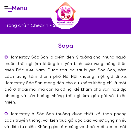
Skip
Menu
to
content
Trang chủ
»
Checkin
»
Sapa
Sapa
Homestay Sóc Sơn là điểm đến lý tưởng cho những người
muốn trải nghiệm không khí yên bình của vùng nông thôn
miền Bắc Việt Nam. Được tọa lạc tại huyện Sóc Sơn, nằm
cách trung tâm thành phố Hà Nội khoảng một giờ đi xe,
Homestay Sóc Sơn mang đến cho du khách không chỉ là một
chỗ ở thoải mái mà còn là cơ hội để khám phá văn hóa địa
phương và tận hưởng những trải nghiệm gần gũi với thiên
nhiên.
Homestay ở Sóc Sơn thường được thiết kế theo phong
cách truyền thống, với kiến trúc gỗ độc đáo và sử dụng nhiều
vật liệu tự nhiên. Không gian ấm cúng và thoải mái tạo ra một