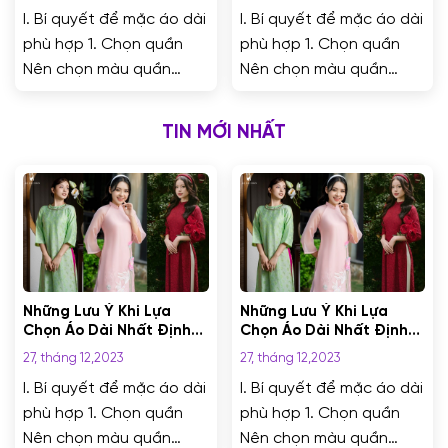
I. Bí quyết để mặc áo dài
I. Bí quyết để mặc áo dài
phù hợp 1. Chọn quần
phù hợp 1. Chọn quần
Nên chọn màu quần
Nên chọn màu quần
trùng với áo luôn là sự
trùng với áo luôn là sự
kết hợp đúng. Tuy nhiên,
kết hợp đúng. Tuy nhiên,
TIN MỚI NHẤT
nếu bạn muốn thêm
nếu bạn muốn thêm
phần độc đáo thì nên
phần độc đáo thì nên
lựa chọn một chiếc quần
lựa chọn một chiếc quần
khác màu. Sự kết hợp
khác màu. Sự kết hợp
mới lạ nhưng hợp đến
mới lạ nhưng hợp đến
không tưởng nhưng
không tưởng nhưng
hãy...
hãy...
Những Lưu Ý Khi Lựa
Những Lưu Ý Khi Lựa
Chọn Áo Dài Nhất Định
Chọn Áo Dài Nhất Định
Bạn Phải Biết
Bạn Phải Biết
27, tháng 12,2023
27, tháng 12,2023
I. Bí quyết để mặc áo dài
I. Bí quyết để mặc áo dài
phù hợp 1. Chọn quần
phù hợp 1. Chọn quần
Nên chọn màu quần
Nên chọn màu quần