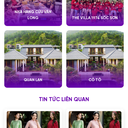
NHÀ HÀNG CỬU VÂN
LONG
THE VILLA 1974 SÓC SƠN
QUAN LẠN
CÔ TÔ
TIN TỨC LIÊN QUAN