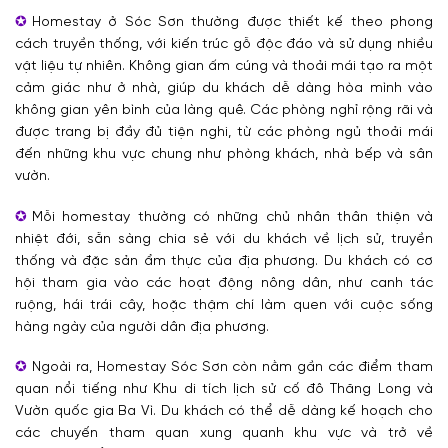
Homestay ở Sóc Sơn thường được thiết kế theo phong
cách truyền thống, với kiến trúc gỗ độc đáo và sử dụng nhiều
vật liệu tự nhiên. Không gian ấm cúng và thoải mái tạo ra một
cảm giác như ở nhà, giúp du khách dễ dàng hòa mình vào
không gian yên bình của làng quê. Các phòng nghỉ rộng rãi và
được trang bị đầy đủ tiện nghi, từ các phòng ngủ thoải mái
đến những khu vực chung như phòng khách, nhà bếp và sân
vườn.
Mỗi homestay thường có những chủ nhân thân thiện và
nhiệt đới, sẵn sàng chia sẻ với du khách về lịch sử, truyền
thống và đặc sản ẩm thực của địa phương. Du khách có cơ
hội tham gia vào các hoạt động nông dân, như canh tác
ruộng, hái trái cây, hoặc thậm chí làm quen với cuộc sống
hàng ngày của người dân địa phương.
Ngoài ra, Homestay Sóc Sơn còn nằm gần các điểm tham
quan nổi tiếng như Khu di tích lịch sử cố đô Thăng Long và
Vườn quốc gia Ba Vì. Du khách có thể dễ dàng kế hoạch cho
các chuyến tham quan xung quanh khu vực và trở về