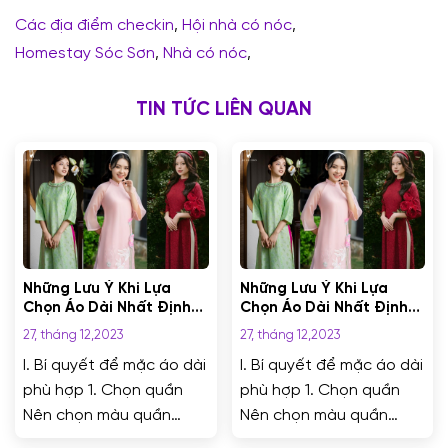
Các địa điểm checkin
,
Hội nhà có nóc
,
Homestay Sóc Sơn
,
Nhà có nóc
,
TIN TỨC LIÊN QUAN
Những Lưu Ý Khi Lựa
Những Lưu Ý Khi Lựa
Chọn Áo Dài Nhất Định
Chọn Áo Dài Nhất Định
Bạn Phải Biết
Bạn Phải Biết
27, tháng 12,2023
27, tháng 12,2023
I. Bí quyết để mặc áo dài
I. Bí quyết để mặc áo dài
phù hợp 1. Chọn quần
phù hợp 1. Chọn quần
Nên chọn màu quần
Nên chọn màu quần
trùng với áo luôn là sự
trùng với áo luôn là sự