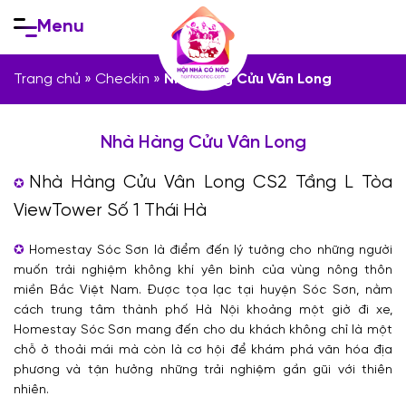
Skip
Menu
to
content
Trang chủ
»
Checkin
»
Nhà Hàng Cửu Vân Long
Nhà Hàng Cửu Vân Long
Nhà Hàng Cửu Vân Long CS2 Tầng L Tòa
ViewTower Số 1 Thái Hà
Homestay Sóc Sơn là điểm đến lý tưởng cho những người
muốn trải nghiệm không khí yên bình của vùng nông thôn
miền Bắc Việt Nam. Được tọa lạc tại huyện Sóc Sơn, nằm
cách trung tâm thành phố Hà Nội khoảng một giờ đi xe,
Homestay Sóc Sơn mang đến cho du khách không chỉ là một
chỗ ở thoải mái mà còn là cơ hội để khám phá văn hóa địa
phương và tận hưởng những trải nghiệm gần gũi với thiên
nhiên.