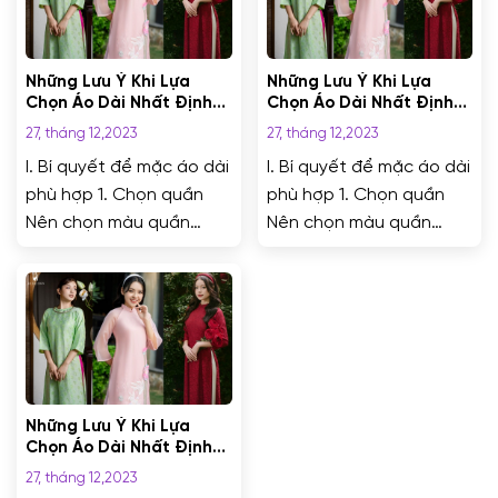
mới lạ nhưng hợp đến
mới lạ nhưng hợp đến
không tưởng nhưng
không tưởng nhưng
hãy...
hãy...
Những Lưu Ý Khi Lựa
Những Lưu Ý Khi Lựa
Chọn Áo Dài Nhất Định
Chọn Áo Dài Nhất Định
Bạn Phải Biết
Bạn Phải Biết
27, tháng 12,2023
27, tháng 12,2023
I. Bí quyết để mặc áo dài
I. Bí quyết để mặc áo dài
phù hợp 1. Chọn quần
phù hợp 1. Chọn quần
Nên chọn màu quần
Nên chọn màu quần
trùng với áo luôn là sự
trùng với áo luôn là sự
kết hợp đúng. Tuy nhiên,
kết hợp đúng. Tuy nhiên,
nếu bạn muốn thêm
nếu bạn muốn thêm
phần độc đáo thì nên
phần độc đáo thì nên
lựa chọn một chiếc quần
lựa chọn một chiếc quần
khác màu. Sự kết hợp
khác màu. Sự kết hợp
mới lạ nhưng hợp đến
mới lạ nhưng hợp đến
Những Lưu Ý Khi Lựa
không tưởng nhưng hãy…
không tưởng nhưng hãy…
Chọn Áo Dài Nhất Định
Bạn Phải Biết
27, tháng 12,2023